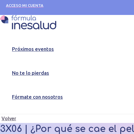
Skip
3X06
ACCESO MI CUENTA
to
|
content
¿Por
qué
se
cae
Próximos eventos
el
pelo?
Mitos,
No te lo pierdas
Realidades
y
Tratamientos
Fórmate con nosotros
quantity
Volver
3X06 | ¿Por qué se cae el pe